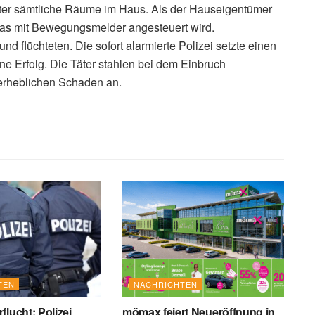
äter sämtliche Räume im Haus. Als der Hauseigentümer
das mit Bewegungsmelder angesteuert wird.
nd flüchteten. Die sofort alarmierte Polizei setzte einen
ne Erfolg. Die Täter stahlen bei dem Einbruch
erheblichen Schaden an.
TEN
NACHRICHTEN
flucht: Polizei
mömax feiert Neueröffnung in