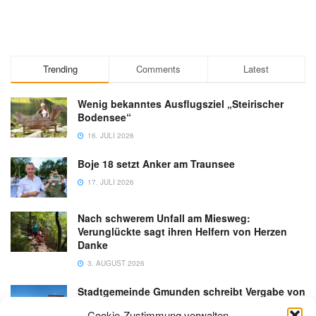
Trending
Comments
Latest
Wenig bekanntes Ausflugsziel „Steirischer
Bodensee“
16. JULI 2026
Boje 18 setzt Anker am Traunsee
17. JULI 2026
Nach schwerem Unfall am Miesweg:
Verunglückte sagt ihren Helfern von Herzen
Danke
3. AUGUST 2026
Stadtgemeinde Gmunden schreibt Vergabe von
Gastronomiebetrieb an der Esplanade neu aus
Cookie-Zustimmung verwalten