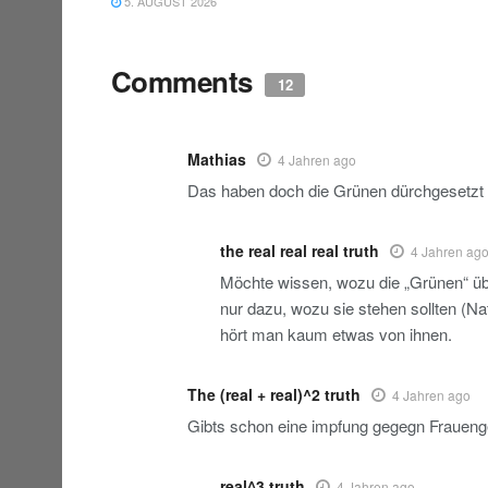
5. AUGUST 2026
Comments
12
Mathias
4 Jahren ago
Das haben doch die Grünen dürchgesetzt ,
the real real real truth
4 Jahren ag
Möchte wissen, wozu die „Grünen“ übe
nur dazu, wozu sie stehen sollten (N
hört man kaum etwas von ihnen.
The (real + real)^2 truth
4 Jahren ago
Gibts schon eine impfung gegegn Fraueng
real^3 truth
4 Jahren ago