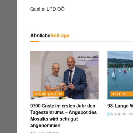
Quelle: LPD OÖ
Ähnliche
Beiträge
VÖCKLABRUCK
ATTERSEE 
9700 Gäste im ersten Jahr des
98. Lange W
Tageszentrums – Angebot des
5. AUGUST 20
Mosaiks wird sehr gut
angenommen