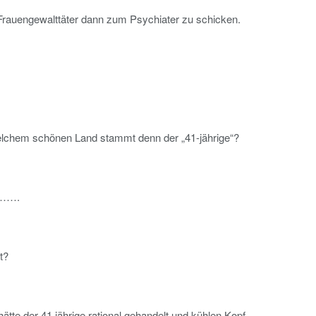
ie Frauengewalttäter dann zum Psychiater zu schicken.
welchem schönen Land stammt denn der „41-jährige“?
n…….
t?
hätte der 41 jährige rational gehandelt und kühlen Kopf