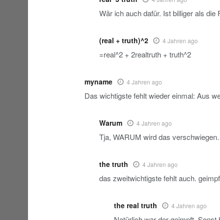
Wär ich auch dafür. Ist billiger als d
(real + truth)^2
4 Jahren ago
=real^2 + 2realtruth + truth^2
myname
4 Jahren ago
Das wichtigste fehlt wieder einmal: Aus 
Warum
4 Jahren ago
Tja, WARUM wird das verschwiege
the truth
4 Jahren ago
das zweitwichtigste fehlt auch. geimpf
the real truth
4 Jahren ago
Natürlich war der geimpft. Sonst 