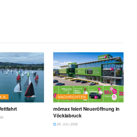
A.A.
NACHRICHTEN
ettfahrt
mömax feiert Neueröffnung in
Vöcklabruck
26
29. JULI 2026