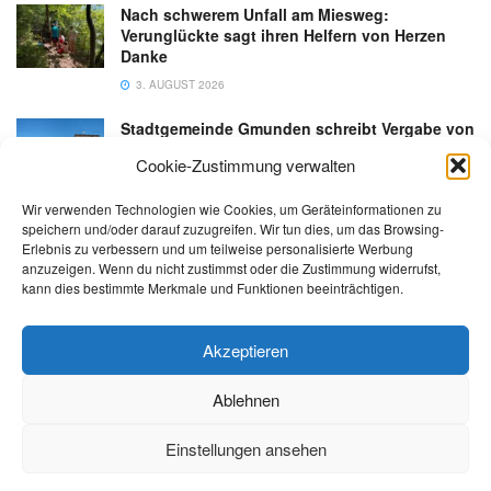
Nach schwerem Unfall am Miesweg:
Verunglückte sagt ihren Helfern von Herzen
Danke
3. AUGUST 2026
Stadtgemeinde Gmunden schreibt Vergabe von
Gastronomiebetrieb an der Esplanade neu aus
Cookie-Zustimmung verwalten
6. AUGUST 2026
Wir verwenden Technologien wie Cookies, um Geräteinformationen zu
speichern und/oder darauf zuzugreifen. Wir tun dies, um das Browsing-
Erlebnis zu verbessern und um teilweise personalisierte Werbung
anzuzeigen. Wenn du nicht zustimmst oder die Zustimmung widerrufst,
kann dies bestimmte Merkmale und Funktionen beeinträchtigen.
Kontakt
Impressum
Datenschutz
AGB
salzi.tv
Akzeptieren
Ablehnen
© 2026 | Alle Rechte sowie Irrtümer, Satz- und Druckfehler vorbehalten!
Einstellungen ansehen