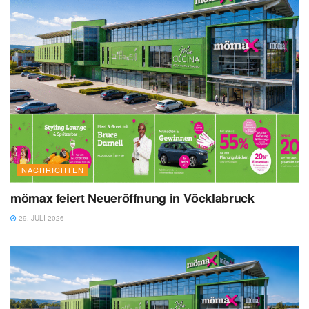
NACHRICHTEN
mömax feiert Neueröffnung in Vöcklabruck
29. JULI 2026