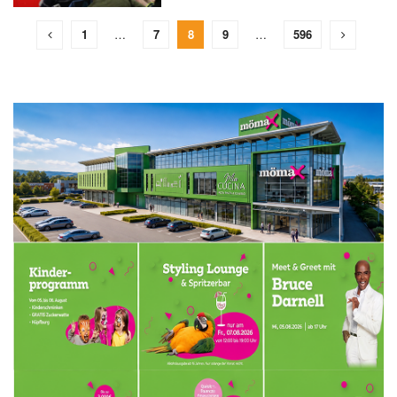
1
…
7
8
9
…
596