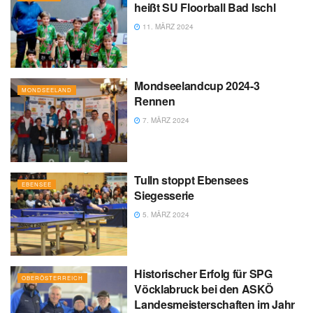
heißt SU Floorball Bad Ischl
11. MÄRZ 2024
Mondseelandcup 2024-3
MONDSEELAND
Rennen
7. MÄRZ 2024
Tulln stoppt Ebensees
EBENSEE
Siegesserie
5. MÄRZ 2024
Historischer Erfolg für SPG
OBERÖSTERREICH
Vöcklabruck bei den ASKÖ
Landesmeisterschaften im Jahr