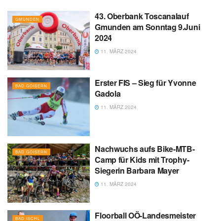
43. Oberbank Toscanalauf
GMUNDEN
Gmunden am Sonntag 9.Juni
2024
11. MÄRZ 2024
Erster FIS – Sieg für Yvonne
BAD GOISERN
Gadola
11. MÄRZ 2024
Nachwuchs aufs Bike-MTB-
BAD GOISERN
Camp für Kids mit Trophy-
Siegerin Barbara Mayer
11. MÄRZ 2024
Floorball OÖ-Landesmeister
BAD ISCHL