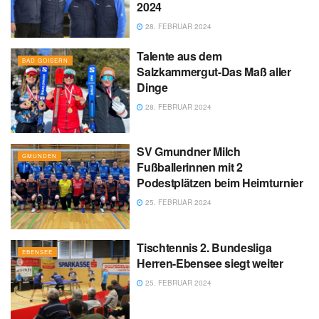
2024
28. FEBRUAR 2024
Talente aus dem
BAD GOISERN
Salzkammergut-Das Maß aller
Dinge
28. FEBRUAR 2024
SV Gmundner Milch
GMUNDEN
Fußballerinnen mit 2
Podestplätzen beim Heimturnier
25. FEBRUAR 2024
Tischtennis 2. Bundesliga
EBENSEE
Herren-Ebensee siegt weiter
25. FEBRUAR 2024