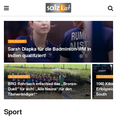
OHLSDORF
Sarah Dlapka für die Badminton-WM in
Indien qualifiziert!
ALTMÜNSTER
SCHARNSTEI
BRG Rohrbach entschied das „Bronze-
1060 Kilome
Duell“ für sich! „Alle Neune“ für den
Erfolgreich
Titelverteidiger!“
South
Sport