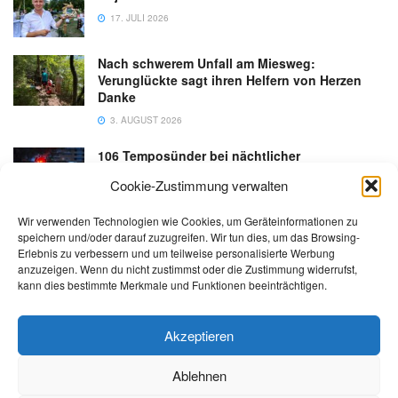
17. JULI 2026
Nach schwerem Unfall am Miesweg:
Verunglückte sagt ihren Helfern von Herzen
Danke
3. AUGUST 2026
106 Temposünder bei nächtlicher
Schwerpunktaktion in Gmunden
Cookie-Zustimmung verwalten
18. JULI 2026
Wir verwenden Technologien wie Cookies, um Geräteinformationen zu
speichern und/oder darauf zuzugreifen. Wir tun dies, um das Browsing-
Erlebnis zu verbessern und um teilweise personalisierte Werbung
anzuzeigen. Wenn du nicht zustimmst oder die Zustimmung widerrufst,
kann dies bestimmte Merkmale und Funktionen beeinträchtigen.
Kontakt
Impressum
Datenschutz
AGB
salzi.tv
Akzeptieren
Ablehnen
© 2026 | Alle Rechte sowie Irrtümer, Satz- und Druckfehler vorbehalten!