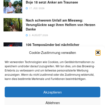
Boje 18 setzt Anker am Traunsee
17. JULI 2026
Nach schwerem Unfall am Miesweg:
Verunglückte sagt ihren Helfern von Herzen
Danke
3. AUGUST 2026
106 Temposünder bei nächtlicher
Schwerpunktaktion in Gmunden
Cookie-Zustimmung verwalten
18. JULI 2026
Wir verwenden Technologien wie Cookies, um Geräteinformationen zu
speichern und/oder darauf zuzugreifen. Wir tun dies, um das Browsing-
Erlebnis zu verbessern und um teilweise personalisierte Werbung
anzuzeigen. Wenn du nicht zustimmst oder die Zustimmung widerrufst,
kann dies bestimmte Merkmale und Funktionen beeinträchtigen.
Kontakt
Impressum
Datenschutz
AGB
salzi.tv
Akzeptieren
Ablehnen