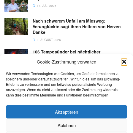
17. JULI 2026
Nach schwerem Unfall am Miesweg:
Verunglückte sagt ihren Helfern von Herzen
Danke
3. AUGUST 2026
106 Temposünder bei nächtlicher
Schwerpunktaktion in Gmunden
Cookie-Zustimmung verwalten
18. JULI 2026
Wir verwenden Technologien wie Cookies, um Geräteinformationen zu
speichern und/oder darauf zuzugreifen. Wir tun dies, um das Browsing-
Erlebnis zu verbessern und um teilweise personalisierte Werbung
anzuzeigen. Wenn du nicht zustimmst oder die Zustimmung widerrufst,
kann dies bestimmte Merkmale und Funktionen beeinträchtigen.
Kontakt
Impressum
Datenschutz
AGB
salzi.tv
Akzeptieren
Ablehnen
© 2026 | Alle Rechte sowie Irrtümer, Satz- und Druckfehler vorbehalten!