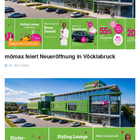
NACHRICHTEN
mömax feiert Neueröffnung in Vöcklabruck
29. JULI 2026