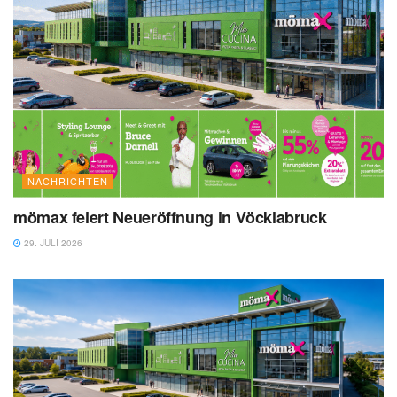
NACHRICHTEN
mömax feiert Neueröffnung in Vöcklabruck
29. JULI 2026