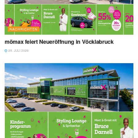
NACHRICHTEN
mömax feiert Neueröffnung in Vöcklabruck
29. JULI 2026