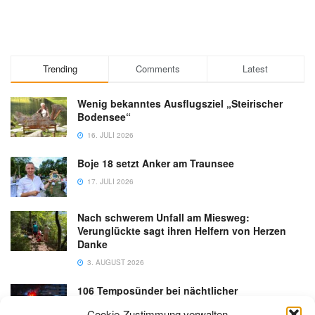
Trending
Comments
Latest
Wenig bekanntes Ausflugsziel „Steirischer
Bodensee“
16. JULI 2026
Boje 18 setzt Anker am Traunsee
17. JULI 2026
Nach schwerem Unfall am Miesweg:
Verunglückte sagt ihren Helfern von Herzen
Danke
3. AUGUST 2026
106 Temposünder bei nächtlicher
Schwerpunktaktion in Gmunden
Cookie-Zustimmung verwalten