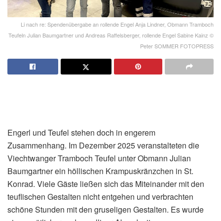
Li nach re: Spendenübergabe an rollende Engel Anja Lindner, Obmann Tramboch
Teufeln Julian Baumgartner und Andreas Raffelsberger, rollende Engel Sabine Kainz ©
Peter SOMMER FOTOPRESS
Engerl und Teufel stehen doch in engerem
Zusammenhang. Im Dezember 2025 veranstalteten die
Viechtwanger Tramboch Teufel unter Obmann Julian
Baumgartner ein höllischen Krampuskränzchen in St.
Konrad. Viele Gäste ließen sich das Miteinander mit den
teuflischen Gestalten nicht entgehen und verbrachten
schöne Stunden mit den gruseligen Gestalten. Es wurde