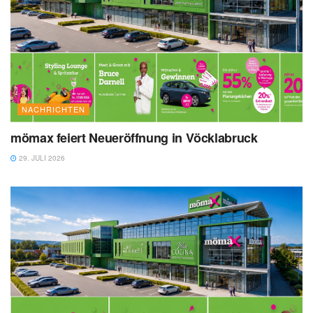
NACHRICHTEN
mömax feiert Neueröffnung in Vöcklabruck
29. JULI 2026