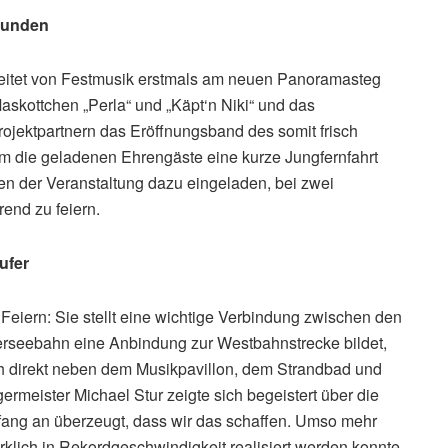
runden
leitet von Festmusik erstmals am neuen Panoramasteg
skottchen „Perla“ und „Käpt‘n Niki“ und das
ojektpartnern das Eröffnungsband des somit frisch
 die geladenen Ehrengäste eine kurze Jungfernfahrt
nen der Veranstaltung dazu eingeladen, bei zwei
end zu feiern.
ufer
Feiern: Sie stellt eine wichtige Verbindung zwischen den
terseebahn eine Anbindung zur Westbahnstrecke bildet,
sich direkt neben dem Musikpavillon, dem Strandbad und
rmeister Michael Stur zeigte sich begeistert über die
fang an überzeugt, dass wir das schaffen. Umso mehr
rklich in Rekordgeschwindigkeit realisiert werden konnte.