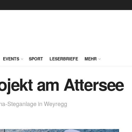
EVENTS
SPORT
LESERBRIEFE
MEHR
jekt am Attersee
ama-Steganlage in Weyregg