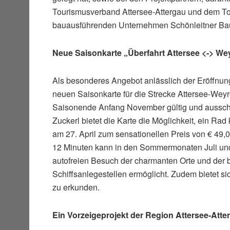
Tourismusverband Attersee-Attergau und dem T
bauausführenden Unternehmen Schönleitner Ba
Neue Saisonkarte „Überfahrt Attersee <-> We
Als besonderes Angebot anlässlich der Eröffnung
neuen Saisonkarte für die Strecke Attersee-Weyre
Saisonende Anfang November gültig und ausschlie
Zuckerl bietet die Karte die Möglichkeit, ein Ra
am 27. April zum sensationellen Preis von € 49,00
12 Minuten kann in den Sommermonaten Juli und
autofreien Besuch der charmanten Orte und der b
Schiffsanlegestellen ermöglicht. Zudem bietet s
zu erkunden.
Ein Vorzeigeprojekt der Region Attersee-Atte