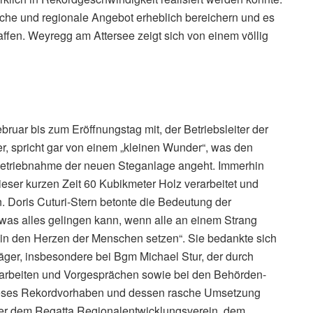
che und regionale Angebot erheblich bereichern und es
ffen. Weyregg am Attersee zeigt sich von einem völlig
uar bis zum Eröffnungstag mit, der Betriebsleiter der
er, spricht gar von einem „kleinen Wunder“, was den
nbetriebnahme der neuen Steganlage angeht. Immerhin
ieser kurzen Zeit 60 Kubikmeter Holz verarbeitet und
n. Doris Cuturi-Stern betonte die Bedeutung der
was alles gelingen kann, wenn alle an einem Strang
in den Herzen der Menschen setzen“. Sie bedankte sich
äger, insbesondere bei Bgm Michael Stur, der durch
rarbeiten und Vorgesprächen sowie bei den Behörden-
ieses Rekordvorhaben und dessen rasche Umsetzung
nter dem Regatta Regionalentwicklungsverein, dem