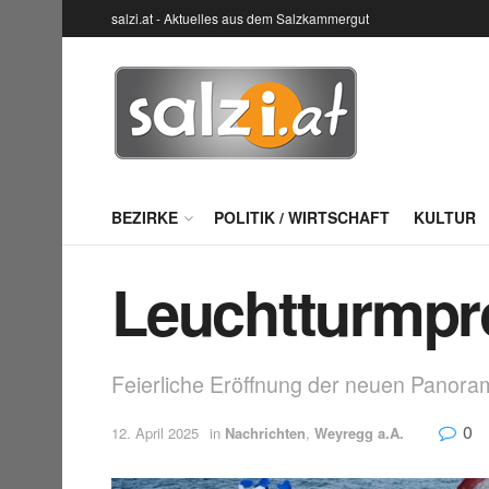
salzi.at - Aktuelles aus dem Salzkammergut
BEZIRKE
POLITIK / WIRTSCHAFT
KULTUR
Leuchtturmpro
Feierliche Eröffnung der neuen Panor
0
12. April 2025
in
Nachrichten
,
Weyregg a.A.