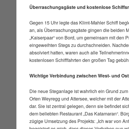
Überraschungsgäste und kostenlose Schiffs
Gegen 15 Uhr legte das Klimt-Mahler Schiff beg
an, als Überraschungsgäste gingen die beiden Ma
„Kaiserpaar“ von Bord, um gemeinsam mit den Pr
eingeweihten Stegs zu durchschneiden. Nachdem
absolviert hatten, waren auch alle Teilnehmerin
kostenlosen Schifffahrten den großen Tag gebühr
Wichtige Verbindung zwischen West- und Ost
Die neue Steganlage ist wahrlich ein Grund zum 
Orten Weyregg und Attersee, welcher mit der At
dar. Sie ist zentral gelegen, denn sie befindet 
dem beliebten Restaurant „Das Katamaran“. Bürge
zügige Umsetzung des Projekts: „Ich war von An
begeistert es mich, dass dieses Vorhaben nun wi