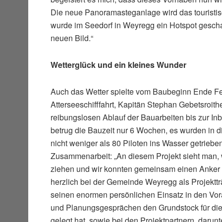
Die neue Panoramasteganlage wird das touristis
wurde im Seedorf in Weyregg ein Hotspot gescha
neuen Bild.“
Wetterglück und ein kleines Wunder
Auch das Wetter spielte vom Baubeginn Ende Febr
Atterseeschifffahrt, Kapitän Stephan Gebetsroith
reibungslosen Ablauf der Bauarbeiten bis zur I
betrug die Bauzeit nur 6 Wochen, es wurden in d
nicht weniger als 80 Piloten ins Wasser getriebe
Zusammenarbeit: „An diesem Projekt sieht man, 
ziehen und wir konnten gemeinsam einen Anker 
herzlich bei der Gemeinde Weyregg als Projekttr
seinen enormen persönlichen Einsatz in den Vo
und Planungsgesprächen den Grundstock für d
gelegt hat, sowie bei den Projektpartnern, daru