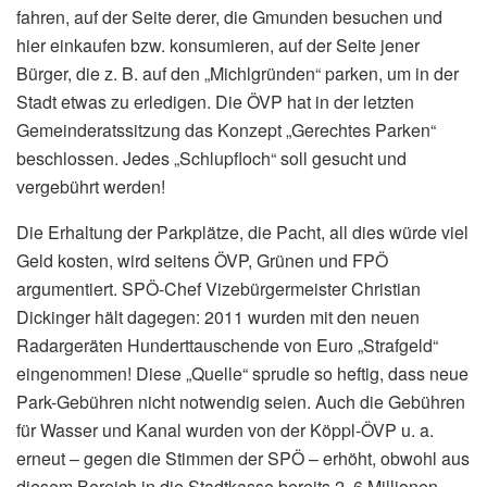
fahren, auf der Seite derer, die Gmunden besuchen und
hier einkaufen bzw. konsumieren, auf der Seite jener
Bürger, die z. B. auf den „Michlgründen“ parken, um in der
Stadt etwas zu erledigen. Die ÖVP hat in der letzten
Gemeinderatssitzung das Konzept „Gerechtes Parken“
beschlossen. Jedes „Schlupfloch“ soll gesucht und
vergebührt werden!
Die Erhaltung der Parkplätze, die Pacht, all dies würde viel
Geld kosten, wird seitens ÖVP, Grünen und FPÖ
argumentiert. SPÖ-Chef Vizebürgermeister Christian
Dickinger hält dagegen: 2011 wurden mit den neuen
Radargeräten Hunderttauschende von Euro „Strafgeld“
eingenommen! Diese „Quelle“ sprudle so heftig, dass neue
Park-Gebühren nicht notwendig seien. Auch die Gebühren
für Wasser und Kanal wurden von der Köppl-ÖVP u. a.
erneut – gegen die Stimmen der SPÖ – erhöht, obwohl aus
diesem Bereich in die Stadtkasse bereits 2, 6 Millionen