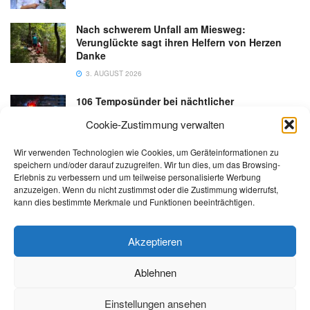
Nach schwerem Unfall am Miesweg:
Verunglückte sagt ihren Helfern von Herzen
Danke
3. AUGUST 2026
106 Temposünder bei nächtlicher
Schwerpunktaktion in Gmunden
Cookie-Zustimmung verwalten
18. JULI 2026
Wir verwenden Technologien wie Cookies, um Geräteinformationen zu
speichern und/oder darauf zuzugreifen. Wir tun dies, um das Browsing-
Erlebnis zu verbessern und um teilweise personalisierte Werbung
anzuzeigen. Wenn du nicht zustimmst oder die Zustimmung widerrufst,
kann dies bestimmte Merkmale und Funktionen beeinträchtigen.
Kontakt
Impressum
Datenschutz
AGB
salzi.tv
Akzeptieren
Ablehnen
© 2026 | Alle Rechte sowie Irrtümer, Satz- und Druckfehler vorbehalten!
Einstellungen ansehen