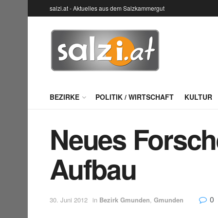
salzi.at - Aktuelles aus dem Salzkammergut
BEZIRKE
POLITIK / WIRTSCHAFT
KULTUR
Neues Forsch
Aufbau
0
30. Juni 2012
in
Bezirk Gmunden
,
Gmunden