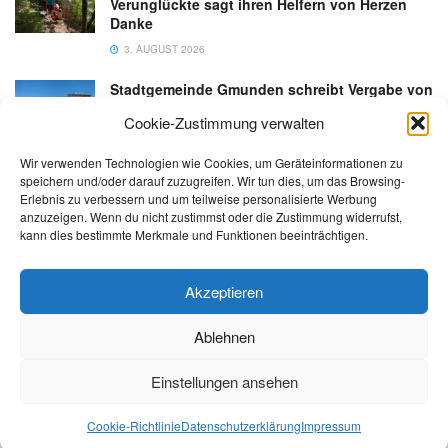
Verunglückte sagt ihren Helfern von Herzen
Danke
3. AUGUST 2026
Stadtgemeinde Gmunden schreibt Vergabe von
Gastronomiebetrieb an der Esplanade neu aus
Cookie-Zustimmung verwalten
6. AUGUST 2026
Wir verwenden Technologien wie Cookies, um Geräteinformationen zu
speichern und/oder darauf zuzugreifen. Wir tun dies, um das Browsing-
Erlebnis zu verbessern und um teilweise personalisierte Werbung
anzuzeigen. Wenn du nicht zustimmst oder die Zustimmung widerrufst,
kann dies bestimmte Merkmale und Funktionen beeinträchtigen.
Kontakt
Impressum
Datenschutz
AGB
salzi.tv
Akzeptieren
Ablehnen
© 2026 | Alle Rechte sowie Irrtümer, Satz- und Druckfehler vorbehalten!
Einstellungen ansehen
Cookie-Richtlinie
Datenschutzerklärung
Impressum