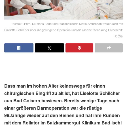
Bildtext: Prim. Dr. Boris Lade und Stationsleiterin Maria Ambrosch freuen sich mit
Liselotte Schilcher über die gelungene Operation und die rasche Genesung Fotocredit:
OÖG
Dass man im hohen Alter keineswegs für einen
chirurgischen Eingriff zu alt ist, hat Liselotte Schilcher
aus Bad Goisern bewiesen. Bereits wenige Tage nach
einer größeren Darmoperation war die rüstige
99Jährige wieder auf den Beinen und hat ihre Runden
mit dem Rollator im Salzkammergut Klinikum Bad Ischl