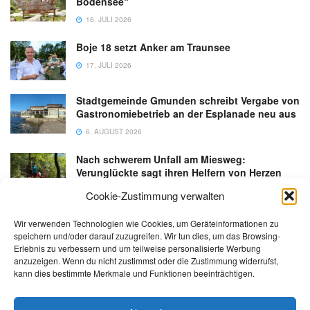
Bodensee“
16. JULI 2026
Boje 18 setzt Anker am Traunsee
17. JULI 2026
Stadtgemeinde Gmunden schreibt Vergabe von
Gastronomiebetrieb an der Esplanade neu aus
6. AUGUST 2026
Nach schwerem Unfall am Miesweg:
Verunglückte sagt ihren Helfern von Herzen
Danke
Cookie-Zustimmung verwalten
3. AUGUST 2026
Wir verwenden Technologien wie Cookies, um Geräteinformationen zu
speichern und/oder darauf zuzugreifen. Wir tun dies, um das Browsing-
Erlebnis zu verbessern und um teilweise personalisierte Werbung
anzuzeigen. Wenn du nicht zustimmst oder die Zustimmung widerrufst,
kann dies bestimmte Merkmale und Funktionen beeinträchtigen.
Kontakt
Impressum
Datenschutz
AGB
salzi.tv