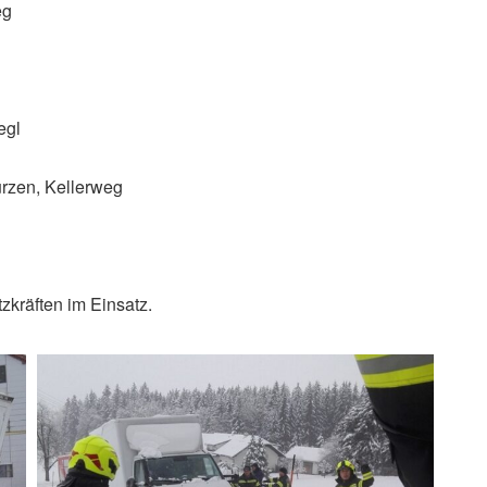
eg
egl
ürzen, Kellerweg
zkräften im Einsatz.