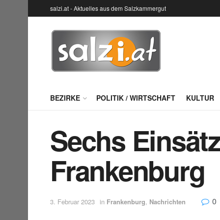
salzi.at - Aktuelles aus dem Salzkammergut
BEZIRKE
POLITIK / WIRTSCHAFT
KULTUR
Sechs Einsätz
Frankenburg
0
3. Februar 2023
in
Frankenburg
,
Nachrichten