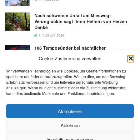
Nach schwerem Unfall am Miesweg:
Verunglückte sagt ihren Helfern von Herzen
Danke
3. AUGUST 2026
106 Temposünder bei nächtlicher
Schwerpunktaktion in Gmunden
Cookie-Zustimmung verwalten
18. JULI 2026
Wir verwenden Technologien wie Cookies, um Geräteinformationen zu
speichern und/oder darauf zuzugreifen. Wir tun dies, um das Browsing-
Erlebnis zu verbessern und um teilweise personalisierte Werbung
anzuzeigen. Wenn du nicht zustimmst oder die Zustimmung widerrufst,
kann dies bestimmte Merkmale und Funktionen beeinträchtigen.
Kontakt
Impressum
Datenschutz
AGB
salzi.tv
Akzeptieren
Ablehnen
© 2026 | Alle Rechte sowie Irrtümer, Satz- und Druckfehler vorbehalten!
Einstellungen ansehen