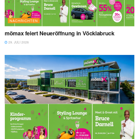
NACHRICHTEN
mömax feiert Neueröffnung in Vöcklabruck
29. JULI 2026