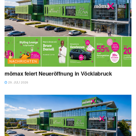
NACHRICHTEN
mömax feiert Neueröffnung in Vöcklabruck
29. JULI 2026