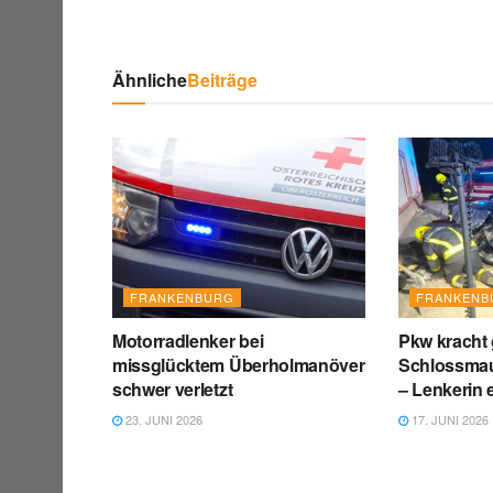
Ähnliche
Beiträge
FRANKENBURG
FRANKENB
Motorradlenker bei
Pkw kracht
missglücktem Überholmanöver
Schlossmau
schwer verletzt
– Lenkerin
23. JUNI 2026
17. JUNI 2026