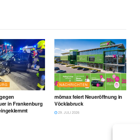
URG
NACHRICHTEN
 gegen
mömax feiert Neueröffnung in
er in Frankenburg
Vöcklabruck
 eingeklemmt
29. JULI 2026