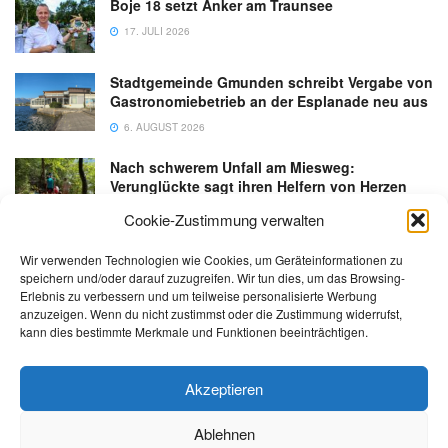
Boje 18 setzt Anker am Traunsee
17. JULI 2026
Stadtgemeinde Gmunden schreibt Vergabe von
Gastronomiebetrieb an der Esplanade neu aus
6. AUGUST 2026
Nach schwerem Unfall am Miesweg:
Verunglückte sagt ihren Helfern von Herzen
Danke
Cookie-Zustimmung verwalten
3. AUGUST 2026
Wir verwenden Technologien wie Cookies, um Geräteinformationen zu
speichern und/oder darauf zuzugreifen. Wir tun dies, um das Browsing-
Erlebnis zu verbessern und um teilweise personalisierte Werbung
anzuzeigen. Wenn du nicht zustimmst oder die Zustimmung widerrufst,
kann dies bestimmte Merkmale und Funktionen beeinträchtigen.
Kontakt
Impressum
Datenschutz
AGB
salzi.tv
Akzeptieren
Ablehnen