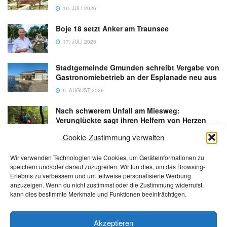
16. JULI 2026
Boje 18 setzt Anker am Traunsee
17. JULI 2026
Stadtgemeinde Gmunden schreibt Vergabe von
Gastronomiebetrieb an der Esplanade neu aus
6. AUGUST 2026
Nach schwerem Unfall am Miesweg:
Verunglückte sagt ihren Helfern von Herzen
Danke
Cookie-Zustimmung verwalten
3. AUGUST 2026
Wir verwenden Technologien wie Cookies, um Geräteinformationen zu
speichern und/oder darauf zuzugreifen. Wir tun dies, um das Browsing-
Erlebnis zu verbessern und um teilweise personalisierte Werbung
anzuzeigen. Wenn du nicht zustimmst oder die Zustimmung widerrufst,
kann dies bestimmte Merkmale und Funktionen beeinträchtigen.
Kontakt
Impressum
Datenschutz
AGB
salzi.tv
Akzeptieren