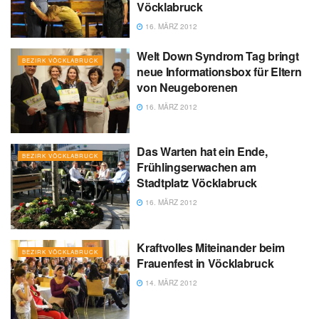
Vöcklabruck
16. MÄRZ 2012
Welt Down Syndrom Tag bringt
BEZIRK VÖCKLABRUCK
neue Informationsbox für Eltern
von Neugeborenen
16. MÄRZ 2012
Das Warten hat ein Ende,
BEZIRK VÖCKLABRUCK
Frühlingserwachen am
Stadtplatz Vöcklabruck
16. MÄRZ 2012
Kraftvolles Miteinander beim
BEZIRK VÖCKLABRUCK
Frauenfest in Vöcklabruck
14. MÄRZ 2012