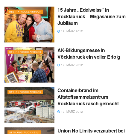
15 Jahre „Edelweiss“ in
BEZIRK VÖCKLABRUCK
Vöcklabruck – Megasause zum
Jubiläum
19. MÄRZ 2012
AK-Bildungsmesse in
BEZIRK VÖCKLABRUCK
Vöcklabruck ein voller Erfolg
19. MÄRZ 2012
Containerbrand im
BEZIRK VÖCKLABRUCK
Altstoffsammelzentrum
Vöcklabruck rasch gelöscht
17. MÄRZ 2012
Union No Limits verzaubert bei
ATTNANG-PUCHHEIM