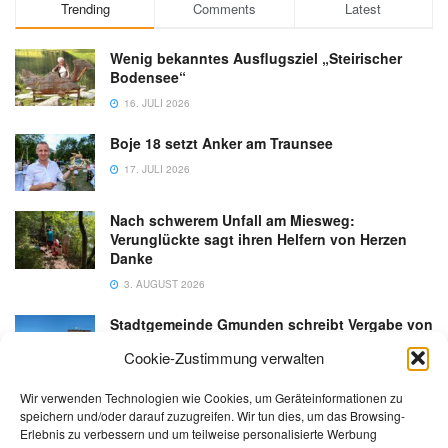
Trending
Comments
Latest
Wenig bekanntes Ausflugsziel „Steirischer
Bodensee“
16. JULI 2026
Boje 18 setzt Anker am Traunsee
17. JULI 2026
Nach schwerem Unfall am Miesweg:
Verunglückte sagt ihren Helfern von Herzen
Danke
3. AUGUST 2026
Stadtgemeinde Gmunden schreibt Vergabe von
Gastronomiebetrieb an der Esplanade neu aus
Cookie-Zustimmung verwalten
6. AUGUST 2026
Wir verwenden Technologien wie Cookies, um Geräteinformationen zu
speichern und/oder darauf zuzugreifen. Wir tun dies, um das Browsing-
Erlebnis zu verbessern und um teilweise personalisierte Werbung