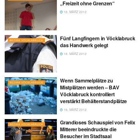
„Freizeit ohne Grenzen“
16. MÄRZ 2012
Fünf Langfingern in Vöcklabruck
BEZIRK VÖCKLABRUCK
das Handwerk gelegt
16. MÄRZ 2012
Wenn Sammelplätze zu
BEZIRK VÖCKLABRUCK
Mistplätzen werden – BAV
Vöcklabruck kontrolliert
verstärkt Behälterstandplätze
16. MÄRZ 2012
Grandioses Schauspiel von Felix
BEZIRK VÖCKLABRUCK
Mitterer beeindruckte die
Besucher im Stadtsaal