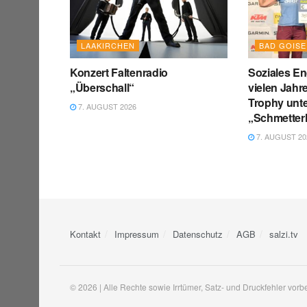
LAAKIRCHEN
BAD GOIS
Konzert Faltenradio
Soziales E
„Überschall“
vielen Jahr
Trophy unte
7. AUGUST 2026
„Schmetterl
7. AUGUST 20
Kontakt
Impressum
Datenschutz
AGB
salzi.tv
© 2026 | Alle Rechte sowie Irrtümer, Satz- und Druckfehler vorb