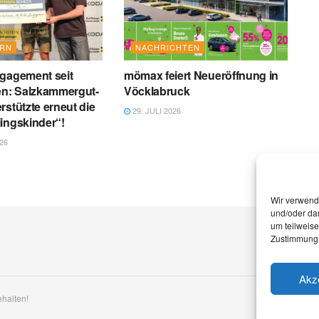
ERN
NACHRICHTEN
ngagement seit
mömax feiert Neueröffnung in
en: Salzkammergut-
Vöcklabruck
rstützte erneut die
29. JULI 2026
ingskinder“!
26
Wir verwend
und/oder dar
um teilweis
Zustimmung 
Akz
ehalten!