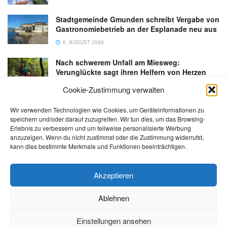
Stadtgemeinde Gmunden schreibt Vergabe von
Gastronomiebetrieb an der Esplanade neu aus
6. AUGUST 2026
Nach schwerem Unfall am Miesweg:
Verunglückte sagt ihren Helfern von Herzen
Danke
Cookie-Zustimmung verwalten
3. AUGUST 2026
Wir verwenden Technologien wie Cookies, um Geräteinformationen zu
speichern und/oder darauf zuzugreifen. Wir tun dies, um das Browsing-
Erlebnis zu verbessern und um teilweise personalisierte Werbung
anzuzeigen. Wenn du nicht zustimmst oder die Zustimmung widerrufst,
kann dies bestimmte Merkmale und Funktionen beeinträchtigen.
Kontakt
Impressum
Datenschutz
AGB
salzi.tv
Akzeptieren
Ablehnen
© 2026 | Alle Rechte sowie Irrtümer, Satz- und Druckfehler vorbehalten!
Einstellungen ansehen