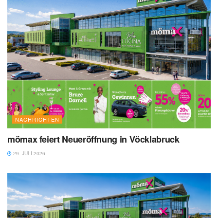
NACHRICHTEN
mömax feiert Neueröffnung in Vöcklabruck
29. JULI 2026