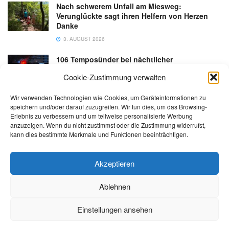
Nach schwerem Unfall am Miesweg:
Verunglückte sagt ihren Helfern von Herzen
Danke
3. AUGUST 2026
106 Temposünder bei nächtlicher
Schwerpunktaktion in Gmunden
Cookie-Zustimmung verwalten
18. JULI 2026
Wir verwenden Technologien wie Cookies, um Geräteinformationen zu
speichern und/oder darauf zuzugreifen. Wir tun dies, um das Browsing-
Erlebnis zu verbessern und um teilweise personalisierte Werbung
anzuzeigen. Wenn du nicht zustimmst oder die Zustimmung widerrufst,
kann dies bestimmte Merkmale und Funktionen beeinträchtigen.
Kontakt
Impressum
Datenschutz
AGB
salzi.tv
Akzeptieren
Ablehnen
© 2026 | Alle Rechte sowie Irrtümer, Satz- und Druckfehler vorbehalten!
Einstellungen ansehen