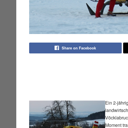
Share on Facebook
Ein 2-jähr
landwirtsc
Vöcklabruc
Moment tra