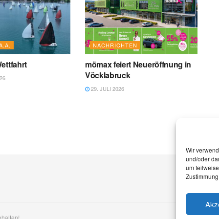
A.A.
NACHRICHTEN
ettfahrt
mömax feiert Neueröffnung in
Vöcklabruck
26
29. JULI 2026
Wir verwend
und/oder dar
um teilweis
Zustimmung 
Akz
ehalten!