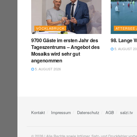
VÖCKLABRUCK
ATTERSEE 
9700 Gäste im ersten Jahr des
98. Lange W
Tageszentrums – Angebot des
5. AUGUST 20
Mosaiks wird sehr gut
angenommen
5. AUGUST 2026
Kontakt
Impressum
Datenschutz
AGB
salzi.tv
© 2026 | Alle Rechte sowie Irrtümer, Satz- und Druckfehler vorb