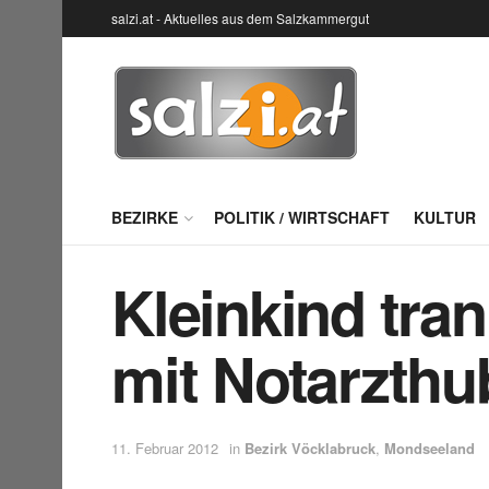
salzi.at - Aktuelles aus dem Salzkammergut
BEZIRKE
POLITIK / WIRTSCHAFT
KULTUR
Kleinkind tran
mit Notarzth
11. Februar 2012
in
Bezirk Vöcklabruck
,
Mondseeland