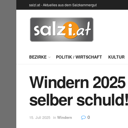
salzi.at - Aktuelles aus dem Salzkammergut
BEZIRKE
POLITIK / WIRTSCHAFT
KULTUR
Windern 2025 
selber schuld
0
15. Juli 2025
in
Windern