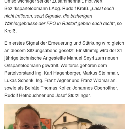
Umso wichtiger sei der Zusammenhalt, motiviert
Bezirksparteiobmann LAbg. Rudolf Kroiß.
„Lasst euch
nicht irritieren, setzt Signale, die bisherigen
Wahlergebnisse der FPÖ in Rüstorf geben euch recht“
, so
Kroiß.
Ein erstes Signal der Erneuerung und Stärkung wird gleich
an diesem Sitzungsabend gesetzt. Einstimmig wird der 31-
jährige technische Angestellte Manuel Seyrl zum neuen
Ortsparteiobmann gewählt. Weiteres gehören dem
Parteivorstand Ing. Karl Hagenberger, Markus Steinmair,
Lukas Schenk, Ing. Franz Aigner und Franz Widmar an,
sowie als Beiräte Thomas Kofler, Johannes Oberroither,
Rudolf Heinbuchner und Josef Stürzlinger.