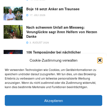
Boje 18 setzt Anker am Traunsee
17. JULI 2026
Nach schwerem Unfall am Miesweg:
Verunglückte sagt ihren Helfern von Herzen
Danke
3. AUGUST 2026
106 Temposünder bei nächtlicher
Schwerpunktaktion in Gmunden
Cookie-Zustimmung verwalten
18. JULI 2026
Wir verwenden Technologien wie Cookies, um Geräteinformationen zu
speichern und/oder darauf zuzugreifen. Wir tun dies, um das Browsing-
Erlebnis zu verbessern und um teilweise personalisierte Werbung
anzuzeigen. Wenn du nicht zustimmst oder die Zustimmung widerrufst,
kann dies bestimmte Merkmale und Funktionen beeinträchtigen.
Kontakt
Impressum
Datenschutz
AGB
salzi.tv
Akzeptieren