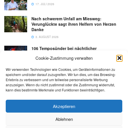
17. JULI 2026
Nach schwerem Unfall am Miesweg:
Verunglückte sagt ihren Helfern von Herzen
Danke
3. AUGUST 2026
106 Temposünder bei nächtlicher
Schwerpunktaktion in Gmunden
Cookie-Zustimmung verwalten
18. JULI 2026
Wir verwenden Technologien wie Cookies, um Geräteinformationen zu
speichern und/oder darauf zuzugreifen. Wir tun dies, um das Browsing-
Erlebnis zu verbessern und um teilweise personalisierte Werbung
anzuzeigen. Wenn du nicht zustimmst oder die Zustimmung widerrufst,
kann dies bestimmte Merkmale und Funktionen beeinträchtigen.
Kontakt
Impressum
Datenschutz
AGB
salzi.tv
Akzeptieren
Ablehnen
© 2026 | Alle Rechte sowie Irrtümer, Satz- und Druckfehler vorbehalten!