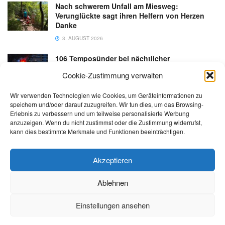
Nach schwerem Unfall am Miesweg:
Verunglückte sagt ihren Helfern von Herzen
Danke
3. AUGUST 2026
106 Temposünder bei nächtlicher
Schwerpunktaktion in Gmunden
Cookie-Zustimmung verwalten
18. JULI 2026
Wir verwenden Technologien wie Cookies, um Geräteinformationen zu
speichern und/oder darauf zuzugreifen. Wir tun dies, um das Browsing-
Erlebnis zu verbessern und um teilweise personalisierte Werbung
anzuzeigen. Wenn du nicht zustimmst oder die Zustimmung widerrufst,
kann dies bestimmte Merkmale und Funktionen beeinträchtigen.
Kontakt
Impressum
Datenschutz
AGB
salzi.tv
Akzeptieren
Ablehnen
© 2026 | Alle Rechte sowie Irrtümer, Satz- und Druckfehler vorbehalten!
Einstellungen ansehen