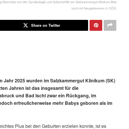
ang Baschata von der Gynäkologie und Geburtshilfe am Salzkammergut Klinikum Bad
Ischl mit Neugeborenen © OÖG
Share on Twitter
Jahr 2025 wurden im Salzkammergut Klinikum (SK)
zten Jahren ist das insgesamt für die
abruck und Bad Ischl zwar ein Rückgang, im
edoch erfreulicherweise mehr Babys geboren als im
chtes Plus bei den Geburten erzielen konnte, ist es