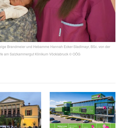
r. Helge Brandmeier und Hebamme Hannah Ecker-Stadlmayr, BSc. von der
ilfe am Salzkammergut Klinikum Vöcklabruck © OÖG