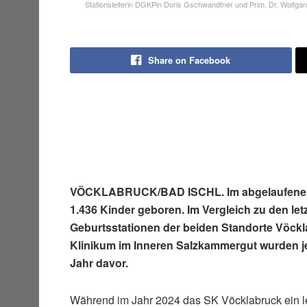
Stationsleiterin DGKPin Doris Gschwandtner und Prim. Dr. Wolfg
Share on Facebook
VÖCKLABRUCK/BAD ISCHL. Im abgelaufenen 
1.436 Kinder geboren. Im Vergleich zu den let
Geburtsstationen der beiden Standorte Vöckl
Klinikum im Inneren Salzkammergut wurden j
Jahr davor.
Während im Jahr 2024 das SK Vöcklabruck ein lei