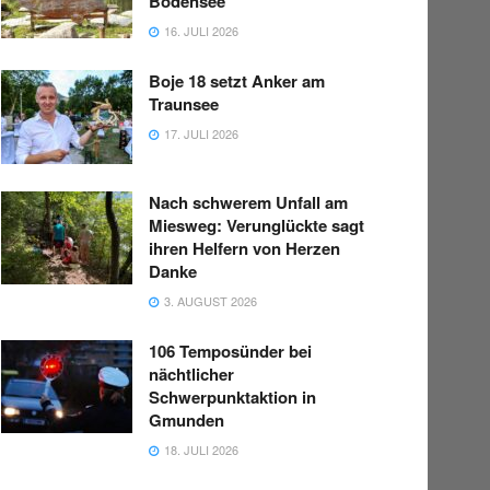
Bodensee“
16. JULI 2026
Boje 18 setzt Anker am
Traunsee
17. JULI 2026
Nach schwerem Unfall am
Miesweg: Verunglückte sagt
ihren Helfern von Herzen
Danke
3. AUGUST 2026
106 Temposünder bei
nächtlicher
Schwerpunktaktion in
Gmunden
18. JULI 2026