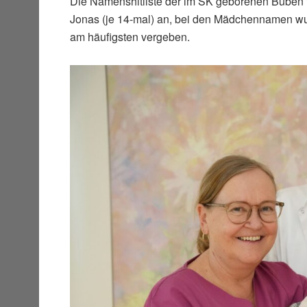
Die Namenshitliste der im SK geborenen Buben f
Jonas (je 14-mal) an, bei den Mädchennamen wur
am häufigsten vergeben.