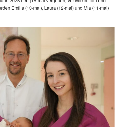
ührt 2025 Leo (15-mal vergeben) vor Maximilian und
den Emilia (13-mal), Laura (12-mal) und Mia (11-mal)