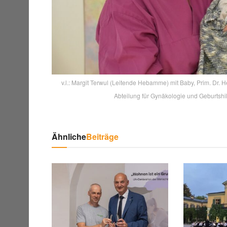
v.l.: Margit Terwul (Leitende Hebamme) mit Baby, Prim. D
Abteilung für Gynäkologie und Geburtsh
Ähnliche
Beiträge