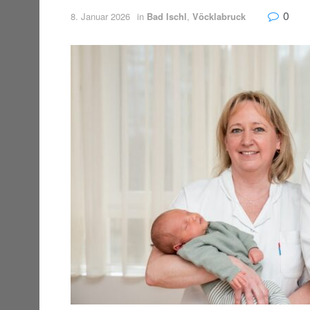
0
8. Januar 2026
in
Bad Ischl
,
Vöcklabruck