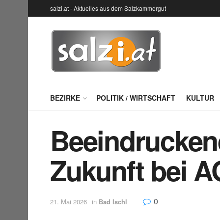
salzi.at - Aktuelles aus dem Salzkammergut
BEZIRKE
POLITIK / WIRTSCHAFT
KULTUR
Beeindruckend
Zukunft bei 
0
21. Mai 2026
in
Bad Ischl