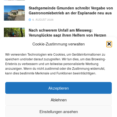
Stadtgemeinde Gmunden schreibt Vergabe von
Gastronomiebetrieb an der Esplanade neu aus
6. AUGUST 2026
Nach schwerem Unfall am Miesweg:
Verunglückte sagt ihren Helfern von Herzen
Danke
Cookie-Zustimmung verwalten
3. AUGUST 2026
Wir verwenden Technologien wie Cookies, um Geräteinformationen zu
speichern und/oder darauf zuzugreifen. Wir tun dies, um das Browsing-
Erlebnis zu verbessern und um teilweise personalisierte Werbung
anzuzeigen. Wenn du nicht zustimmst oder die Zustimmung widerrufst,
kann dies bestimmte Merkmale und Funktionen beeinträchtigen.
Kontakt
Impressum
Datenschutz
AGB
salzi.tv
Akzeptieren
Ablehnen
© 2026 | Alle Rechte sowie Irrtümer, Satz- und Druckfehler vorbehalten!
Einstellungen ansehen