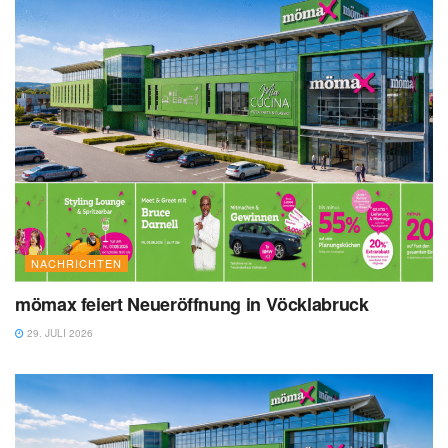
NACHRICHTEN
mömax feiert Neueröffnung in Vöcklabruck
29. JULI 2026