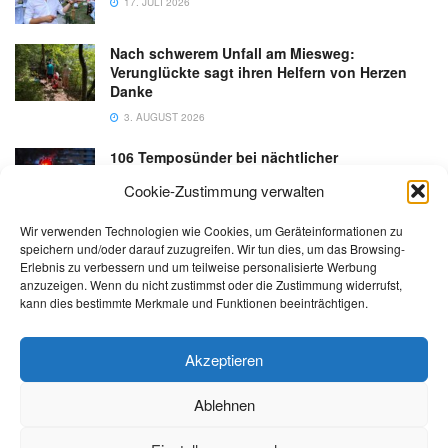
17. JULI 2026
Nach schwerem Unfall am Miesweg:
Verunglückte sagt ihren Helfern von Herzen
Danke
3. AUGUST 2026
106 Temposünder bei nächtlicher
Schwerpunktaktion in Gmunden
Cookie-Zustimmung verwalten
18. JULI 2026
Wir verwenden Technologien wie Cookies, um Geräteinformationen zu
speichern und/oder darauf zuzugreifen. Wir tun dies, um das Browsing-
Erlebnis zu verbessern und um teilweise personalisierte Werbung
anzuzeigen. Wenn du nicht zustimmst oder die Zustimmung widerrufst,
kann dies bestimmte Merkmale und Funktionen beeinträchtigen.
Kontakt
Impressum
Datenschutz
AGB
salzi.tv
Akzeptieren
Ablehnen
© 2026 | Alle Rechte sowie Irrtümer, Satz- und Druckfehler vorbehalten!