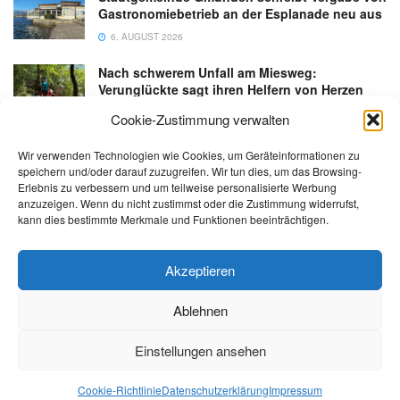
Gastronomiebetrieb an der Esplanade neu aus
6. AUGUST 2026
Nach schwerem Unfall am Miesweg:
Verunglückte sagt ihren Helfern von Herzen
Danke
Cookie-Zustimmung verwalten
3. AUGUST 2026
Wir verwenden Technologien wie Cookies, um Geräteinformationen zu
speichern und/oder darauf zuzugreifen. Wir tun dies, um das Browsing-
Erlebnis zu verbessern und um teilweise personalisierte Werbung
anzuzeigen. Wenn du nicht zustimmst oder die Zustimmung widerrufst,
kann dies bestimmte Merkmale und Funktionen beeinträchtigen.
Kontakt
Impressum
Datenschutz
AGB
salzi.tv
Akzeptieren
Ablehnen
© 2026 | Alle Rechte sowie Irrtümer, Satz- und Druckfehler vorbehalten!
Einstellungen ansehen
Cookie-Richtlinie
Datenschutzerklärung
Impressum