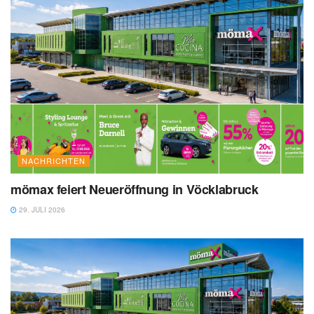
NACHRICHTEN
mömax feiert Neueröffnung in Vöcklabruck
29. JULI 2026