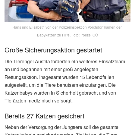
Hans und Elisabeth von der Polizeiinspektion Vorchdorf kamen den
Babykatzen zu HIlfe, Foto: Polizei OÖ
Große Sicherungsaktion gestartet
Die Tierengel Austria forderten ein weiteres Einsatzteam
an und begannen mit einer groß angelegten
Rettungsaktion. Insgesamt wurden 15 Lebendfallen
aufgestellt, um die Tiere behutsam einzufangen. Die
Katzenbabys wurden in Sicherheit gebracht und von
Tierärzten medizinisch versorgt.
Bereits 27 Katzen gesichert
Neben der Versorgung der Jungtiere soll die gesamte
Katzenkolonie gesichert werden. Ziel ist es, die Tiere