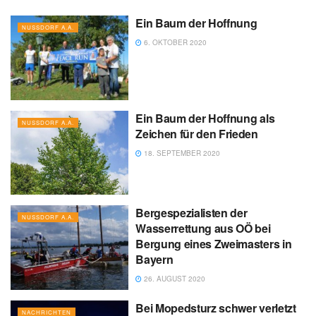
Ein Baum der Hoffnung
NUSSDORF A.A.
6. OKTOBER 2020
Ein Baum der Hoffnung als
NUSSDORF A.A.
Zeichen für den Frieden
18. SEPTEMBER 2020
Bergespezialisten der
NUSSDORF A.A.
Wasserrettung aus OÖ bei
Bergung eines Zweimasters in
Bayern
26. AUGUST 2020
Bei Mopedsturz schwer verletzt
NACHRICHTEN