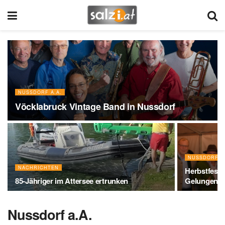
NUSSDORF A.A.
Vöcklabruck Vintage Band in Nussdorf
NUSSDORF A
NACHRICHTEN
Herbstfest 
85-Jähriger im Attersee ertrunken
Gelungene 
Nussdorf a.A.