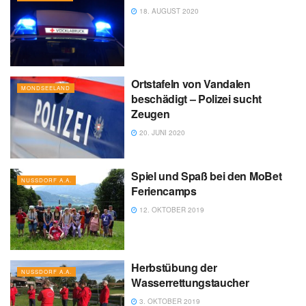
18. AUGUST 2020
Ortstafeln von Vandalen
MONDSEELAND
beschädigt – Polizei sucht
Zeugen
20. JUNI 2020
Spiel und Spaß bei den MoBet
NUSSDORF A.A.
Feriencamps
12. OKTOBER 2019
Herbstübung der
NUSSDORF A.A.
Wasserrettungstaucher
3. OKTOBER 2019