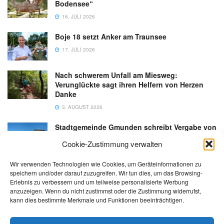
Bodensee“
16. JULI 2026
Boje 18 setzt Anker am Traunsee
17. JULI 2026
Nach schwerem Unfall am Miesweg:
Verunglückte sagt ihren Helfern von Herzen
Danke
3. AUGUST 2026
Stadtgemeinde Gmunden schreibt Vergabe von
Gastronomiebetrieb an der Esplanade neu aus
Cookie-Zustimmung verwalten
6. AUGUST 2026
Wir verwenden Technologien wie Cookies, um Geräteinformationen zu
speichern und/oder darauf zuzugreifen. Wir tun dies, um das Browsing-
Erlebnis zu verbessern und um teilweise personalisierte Werbung
anzuzeigen. Wenn du nicht zustimmst oder die Zustimmung widerrufst,
kann dies bestimmte Merkmale und Funktionen beeinträchtigen.
Kontakt
Impressum
Datenschutz
AGB
salzi.tv