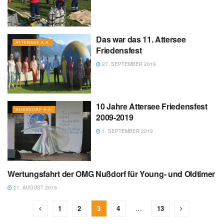
Das war das 11. Attersee
ATTERSEE A.A.
Friedensfest
27. SEPTEMBER 2019
10 Jahre Attersee Friedensfest
NUSSDORF A.A.
2009-2019
1. SEPTEMBER 2019
Wertungsfahrt der OMG Nußdorf für Young- und Oldtimer
NUSSDORF A.A.
21. AUGUST 2019
1
2
3
4
…
13