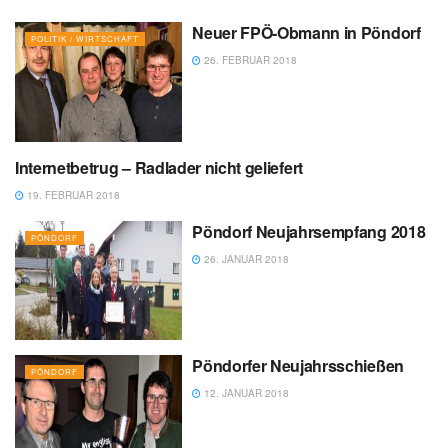
Neuer FPÖ-Obmann in Pöndorf
POLITIK / WIRTSCHAFT
26. FEBRUAR 2018
Internetbetrug – Radlader nicht geliefert
NACHRICHTEN
19. FEBRUAR 2018
Pöndorf Neujahrsempfang 2018
PÖNDORF
26. JANUAR 2018
Pöndorfer Neujahrsschießen
PÖNDORF
12. JANUAR 2018