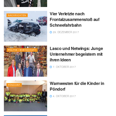
Vier Verletzte nach
NACHRICHTEN
Frontalzusammenstoß auf
Schneefahrbahn
29. DEZEMBER 2017
Lasco und Netwings: Junge
POLITIK / WIRTSCHAFT
Unternehmer begeistern mit
ihren Ideen
7. OKTOBER 2017
Warnwesten für die Kinder in
PÖNDORF
Pöndorf
4. OKTOBER 2017