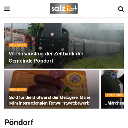
PÖNDORF
Vereinsausflug der Zeitbank der
Gemeinde Pöndorf
PÖNDORF
PÖNDORF
Gold für die Blutwurst der Metzgerei Maier
beim internationalen Rotwurstwettbewerb
„Märchenha
Pöndorf