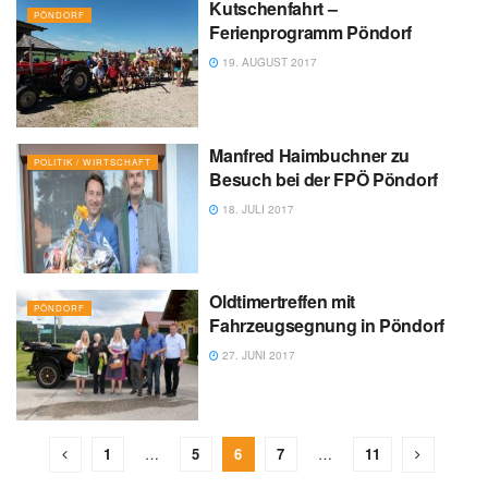
Kutschenfahrt –
PÖNDORF
Ferienprogramm Pöndorf
19. AUGUST 2017
Manfred Haimbuchner zu
POLITIK / WIRTSCHAFT
Besuch bei der FPÖ Pöndorf
18. JULI 2017
Oldtimertreffen mit
PÖNDORF
Fahrzeugsegnung in Pöndorf
27. JUNI 2017
1
…
5
6
7
…
11