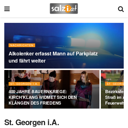
NACHRICHTEN
Alkolenker erfasst Mann auf Parkplatz
und fährt weiter
ST. GEORGEN I.A.
ST. GEORGEN 
400 JAHRE BAUERNKRIEGE:
Bezirksfeu
KIRCH’KLANG WIDMET SICH DEN
Straß im A
KLÄNGEN DES FRIEDENS
Feuerwehr
St. Georgen i.A.