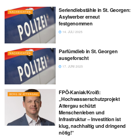
Seriendiebstähle in St. Georgen:
NACHRICHTEN
Asylwerber erneut
festgenommen
14. JULI 2025
Parfümdieb in St. Georgen
NACHRICHTEN
ausgeforscht
17. JUNI 2025
FPÖ-Kaniak/Kroiß:
BERG IM ATTERGAU
„Hochwasserschutzprojekt
Attergau schützt
Menschenleben und
Infrastruktur – Investition ist
klug, nachhaltig und dringend
nötig!“