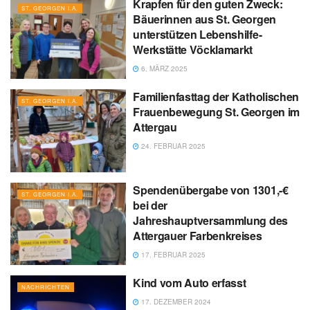
Krapfen für den guten Zweck:
ST. GEORGEN I.A.
Bäuerinnen aus St. Georgen
unterstützen Lebenshilfe-
Werkstätte Vöcklamarkt
6. MÄRZ 2025
Familienfasttag der Katholischen
ST. GEORGEN I.A.
Frauenbewegung St. Georgen im
Attergau
24. FEBRUAR 2025
Spendenübergabe von 1301,-€
ST. GEORGEN I.A.
bei der
Jahreshauptversammlung des
Attergauer Farbenkreises
17. FEBRUAR 2025
Kind vom Auto erfasst
NACHRICHTEN
17. DEZEMBER 2024