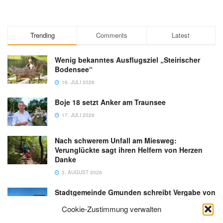
Trending
Comments
Latest
Wenig bekanntes Ausflugsziel „Steirischer
Bodensee“
16. JULI 2026
Boje 18 setzt Anker am Traunsee
17. JULI 2026
Nach schwerem Unfall am Miesweg:
Verunglückte sagt ihren Helfern von Herzen
Danke
3. AUGUST 2026
Stadtgemeinde Gmunden schreibt Vergabe von
Gastronomiebetrieb an der Esplanade neu aus
Cookie-Zustimmung verwalten
6. AUGUST 2026