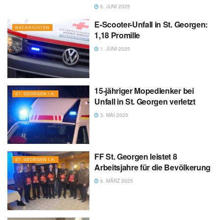
6. JUNI 2025
E-Scooter-Unfall in St. Georgen:
NACHRICHTEN
1,18 Promille
1. JUNI 2025
15-jähriger Mopedlenker bei
ST. GEORGEN I.A.
Unfall in St. Georgen verletzt
3. MAI 2025
FF St. Georgen leistet 8
ST. GEORGEN I.A.
Arbeitsjahre für die Bevölkerung
6. MÄRZ 2025