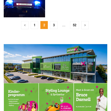
1
2
3
…
52