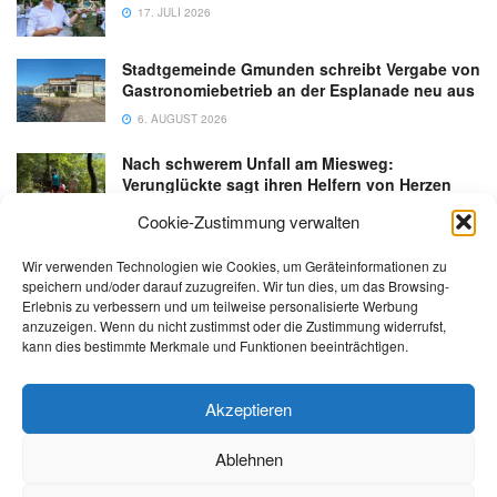
17. JULI 2026
Stadtgemeinde Gmunden schreibt Vergabe von
Gastronomiebetrieb an der Esplanade neu aus
6. AUGUST 2026
Nach schwerem Unfall am Miesweg:
Verunglückte sagt ihren Helfern von Herzen
Danke
Cookie-Zustimmung verwalten
3. AUGUST 2026
Wir verwenden Technologien wie Cookies, um Geräteinformationen zu
speichern und/oder darauf zuzugreifen. Wir tun dies, um das Browsing-
Erlebnis zu verbessern und um teilweise personalisierte Werbung
anzuzeigen. Wenn du nicht zustimmst oder die Zustimmung widerrufst,
kann dies bestimmte Merkmale und Funktionen beeinträchtigen.
Kontakt
Impressum
Datenschutz
AGB
salzi.tv
Akzeptieren
Ablehnen
© 2026 | Alle Rechte sowie Irrtümer, Satz- und Druckfehler vorbehalten!