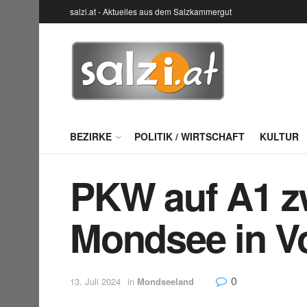
salzi.at - Aktuelles aus dem Salzkammergut
BEZIRKE
POLITIK / WIRTSCHAFT
KULTUR
PKW auf A1 z
Mondsee in V
0
13. Juli 2024
in
Mondseeland