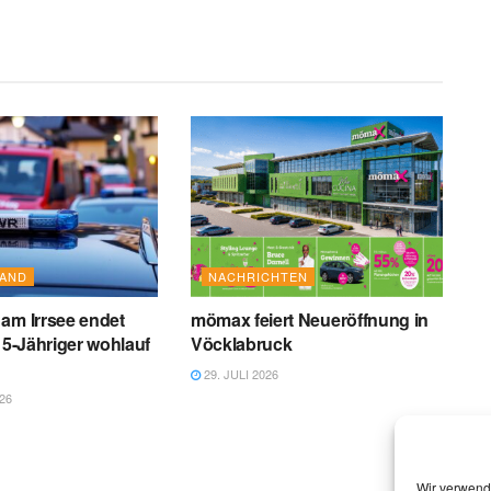
AND
NACHRICHTEN
am Irrsee endet
mömax feiert Neueröffnung in
 15-Jähriger wohlauf
Vöcklabruck
29. JULI 2026
26
Wir verwend