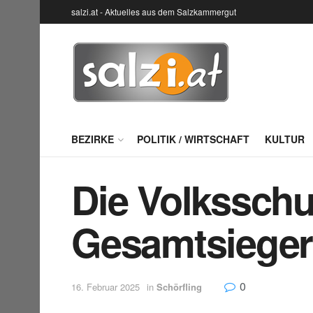
salzi.at - Aktuelles aus dem Salzkammergut
BEZIRKE
POLITIK / WIRTSCHAFT
KULTUR
Die Volksschu
Gesamtsieger
0
16. Februar 2025
in
Schörfling