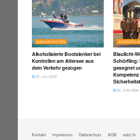
NACHRICHTEN
SCHÖRFLI
Alkoholisierte Bootslenker bei
Blaulicht-
Kontrollen am Attersee aus
Schörfling
dem Verkehr gezogen
gesegnet un
Kompetenz
30. JULI 2026
Sicherheits
30. JUNI 2026
Kontakt
Impressum
Datenschutz
AGB
salzi.tv