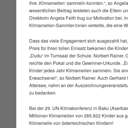
ihre ‚Klimameilen‘ sammeln konnten.“, so Angela 
wesentlichen Beitrag leisteten auch die Eltern un
Direktorin Angela Feith trug zur Motivation bei, i
Klimameilen-Sammler:innen verteilte, die eine W
Dass das viele Engagement sich ausgezahlt hat, 
Preis für ihren tollen Einsatz bekamen die Kin
„Dudu“ im Turnsaal der Schule. Norbert Rainer, 
reichte den Pokal und die Gewinner-Urkunde. „Es
Kinder jedes Jahr Klimameilen sammeln. Sie sind
Erwachsene!“, so Norbert Rainer. Auch Gerhard 
Attersee, nahm an der Auszeichnungsveranstaltung
zu bedanken.
Bei der 29. UN-Klimakonferenz in Baku (Aserb
Millionen Klimameilen von 265.922 Kinder aus g
Klimameile von österreichischen Kindern!