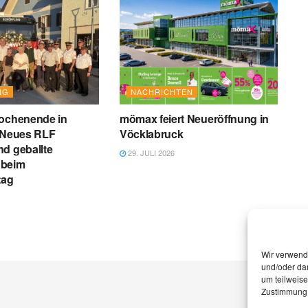
NG
NACHRICHTEN
Wochenende in
mömax feiert Neueröffnung in
: Neues RLF
Vöcklabruck
d geballte
29. JULI 2026
 beim
tag
Wir verwend
und/oder dar
um teilweis
Zustimmung 