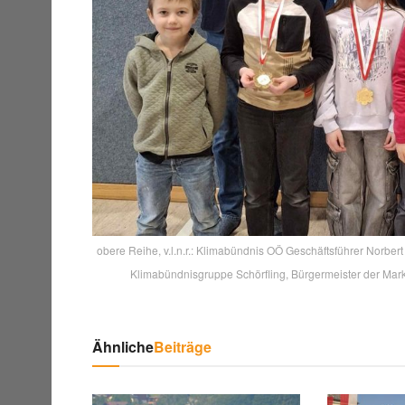
obere Reihe, v.l.n.r.: Klimabündnis OÖ Geschäftsführer Norbert 
Klimabündnisgruppe Schörfling, Bürgermeister der Mar
Ähnliche
Beiträge