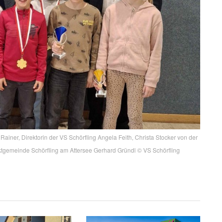
Rainer, Direktorin der VS Schörfling Angela Feith, Christa Stocker von der
ktgemeinde Schörfling am Attersee Gerhard Gründl © VS Schörfling