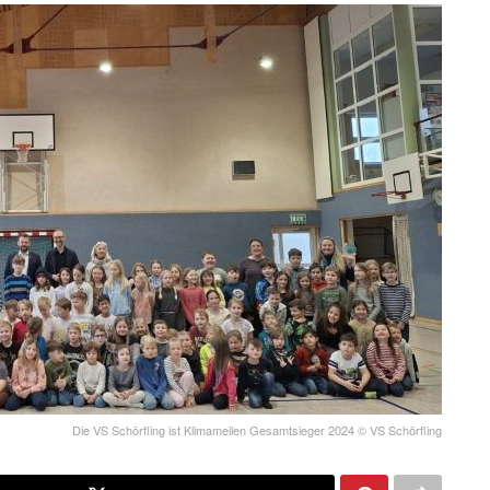
Die VS Schörfling ist Klimameilen Gesamtsieger 2024 © VS Schörfling