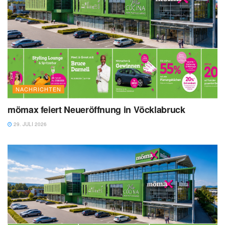
NACHRICHTEN
mömax feiert Neueröffnung in Vöcklabruck
29. JULI 2026