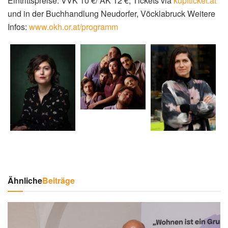
Eintrittspreise: VVK 10 €/ AK 12 €, Tickets via
kupfticket.at
und in der Buchhandlung Neudorfer, Vöcklabruck Weitere
Infos:
www.okh.or.at/programm
Ähnliche
Beiträge