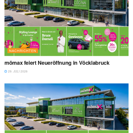
NACHRICHTEN
mömax feiert Neueröffnung in Vöcklabruck
29. JULI 2026