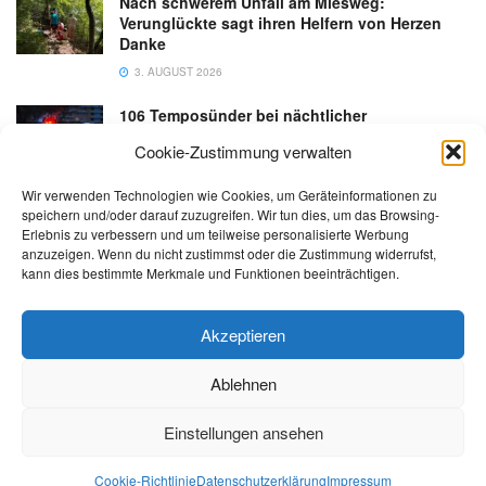
Nach schwerem Unfall am Miesweg:
Verunglückte sagt ihren Helfern von Herzen
Danke
3. AUGUST 2026
106 Temposünder bei nächtlicher
Schwerpunktaktion in Gmunden
Cookie-Zustimmung verwalten
18. JULI 2026
Wir verwenden Technologien wie Cookies, um Geräteinformationen zu
speichern und/oder darauf zuzugreifen. Wir tun dies, um das Browsing-
Erlebnis zu verbessern und um teilweise personalisierte Werbung
anzuzeigen. Wenn du nicht zustimmst oder die Zustimmung widerrufst,
kann dies bestimmte Merkmale und Funktionen beeinträchtigen.
Kontakt
Impressum
Datenschutz
AGB
salzi.tv
Akzeptieren
Ablehnen
© 2026 | Alle Rechte sowie Irrtümer, Satz- und Druckfehler vorbehalten!
Einstellungen ansehen
Cookie-Richtlinie
Datenschutzerklärung
Impressum